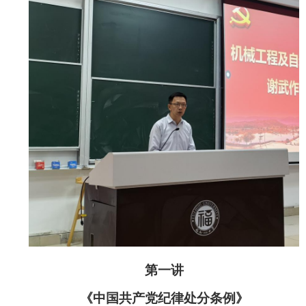
第一讲
《中国共产党纪律处分条例》