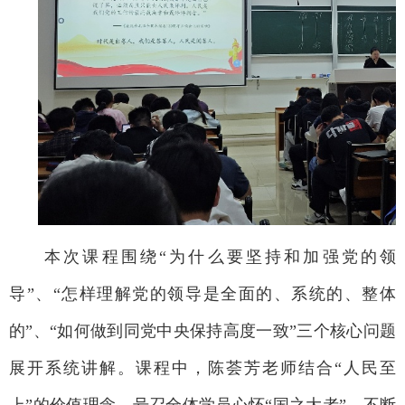
本次课程
围绕“为什么要坚持和加强党的领
导”
、“怎样理解党的领导是全面的、系统的、整体
的”、“如何做到同党中央保持高度一致”三个核心问题
展开系统讲解。课程中，陈荟芳老师结合“人民至
上”的价值理念，号召全体学员心怀“国之大者”，不断