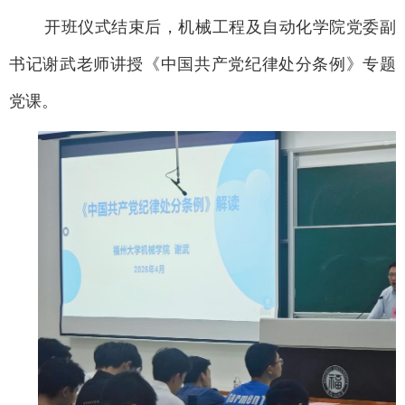
开班仪式结束后，机械工程及自动化学院党委副
书记谢武老师讲授《中国共产党纪律处分条例》专题
党课。