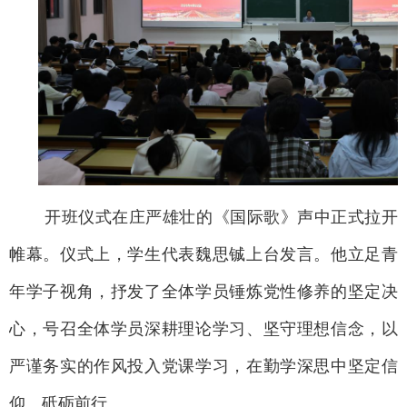
开班仪式在庄严雄壮的《国际歌》声中正式拉开
帷幕。仪式上，学生代表魏思铖上台发言。他立足青
年学子视角，抒发了全体学员锤炼党性修养的坚定决
心，号召全体学员深耕理论学习、坚守理想信念，以
严谨务实的作风投入党课学习，在勤学深思中坚定信
仰、砥砺前行。