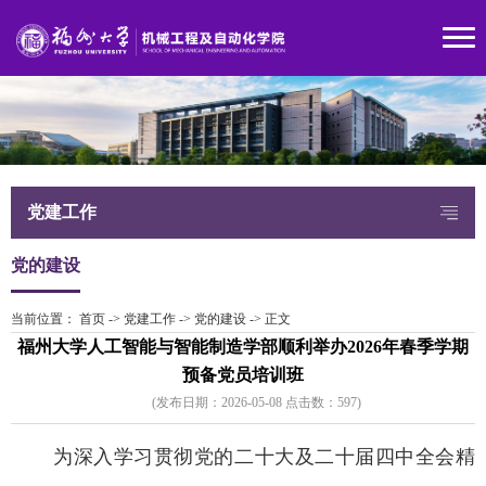
党建工作
党的建设
当前位置：
首页
->
党建工作
->
党的建设
->
正文
福州大学人工智能与智能制造学部顺利举办2026年春季学期
预备党员培训班
(发布日期：2026-05-08 点击数：
59
7)
为深入学习贯彻党的二十大及二十届四中全会精