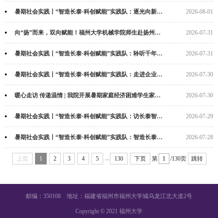
暑期社会实践丨“智造长泰·科创赋能”实践队：逐光向新探智造 精工细作护成长（5）
2026-08-01
向“扬”而来，双向赋能！福州大学机械学院师生赴扬州参加“奋进万亿·青春飞‘扬’...
2026-07-31
暑期社会实践丨“智造长泰·科创赋能”实践队：聆听千年琴韵 感悟匠心传承(4)
2026-07-31
暑期社会实践丨“智造长泰·科创赋能”实践队：走进企业一线 感受长泰智造新动能（3...
2026-07-30
暖心走访 传递温情 | 我院开展暑期家庭经济困难学生家访活动
2026-07-30
暑期社会实践丨“智造长泰·科创赋能”实践队：访长泰智造企业，深耕行业前沿实践（...
2026-07-29
暑期社会实践丨“智造长泰·科创赋能”实践队：智造长泰赋新能，青春践悟文脉行（1）
2026-07-28
...
上页
1
2
3
4
5
130
下页
第
/130页
跳转
邮编：350108 地址：福建省福州市福州大学城乌龙江北大道2号
Copyright © 2021 福州大学