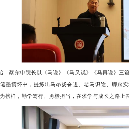
始，蔡尔申院长以《马说》《马又说》《马再说》三
的笔墨情怀中，提炼出马昂扬奋进、老马识途、脚踏实
为榜样，勤学笃行、勇毅担当，在求学与成长之路上