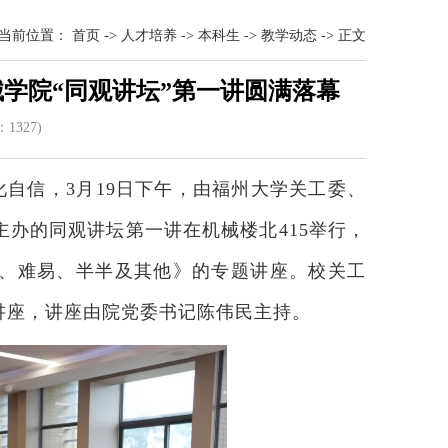
当前位置：
首页
->
人才培养
->
本科生
->
教学动态
->
正文
械学院“同观讲坛”第一讲圆满落幕
：
132
7)
自信，3月19日下午，由福州大学关工委、
办的同观讲坛第一讲在机械楼北415举行，
、难易、半半及其他》的专题讲座。校关工
讲座，讲座由院党委书记陈伟民主持。