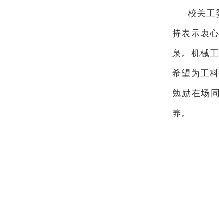
校关工
持表示衷
泉。机械
希望为工
勉励在场
养。