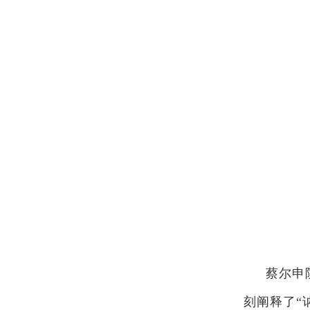
蔡尔申
刻阐释了“