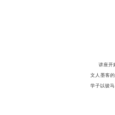
讲座开
文人墨客
学子以骏马