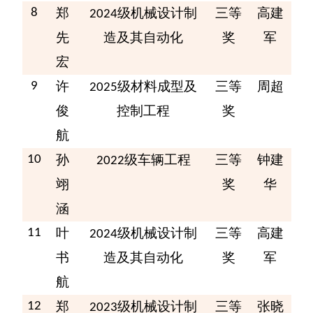
郑
级
机械设计制
三等
高建
8
2024
先
造及其自动化
奖
军
宏
许
级
材料成型及
三等
周超
9
2025
俊
控制工程
奖
航
孙
级车辆工程
三等
钟建
10
2022
翊
奖
华
涵
叶
级
机械设计制
三等
高建
11
2024
书
造及其自动化
奖
军
航
郑
级
机械设计制
三等
张晓
12
2023