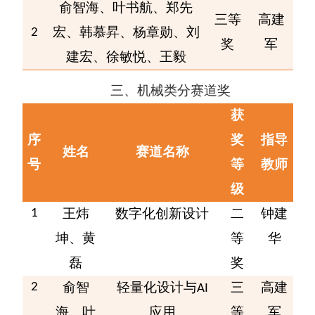
俞智海、叶书航、郑先
三等
高建
宏、韩慕昇、杨章勋、刘
2
奖
军
建宏、徐敏悦、王毅
三、
机械类
分
赛道
奖
获
序
奖
指导
姓名
赛道名称
号
等
教师
级
王炜
数字化创新设计
二
钟建
1
坤、黄
等
华
磊
奖
俞智
轻量化设计与
三
高建
2
AI
海、叶
应用
等
军