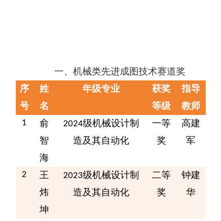
一、
机械类先进成图技术赛道
奖
序
姓
年级专业
获奖
指导
号
名
等级
教师
俞
级
机械设计制
一等
高建
1
2024
智
造及其自动化
奖
军
海
王
级
机械设计制
二等
钟建
2
2023
炜
造及其自动化
奖
华
坤