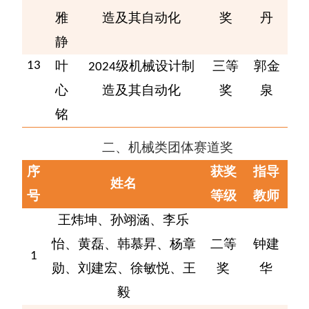
雅
造及其自动化
奖
丹
静
叶
级
机械设计制
三等
郭金
13
2024
心
造及其自动化
奖
泉
铭
二、
机械类团体赛道
奖
序
获奖
指导
姓名
号
等级
教师
王炜坤、孙翊涵、李乐
怡、黄磊
、韩慕昇、杨章
二等
钟建
1
勋、刘建宏、徐敏悦、王
奖
华
毅