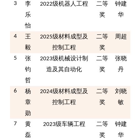
李
级
机器人工程
二等
钟建
3
2022
乐
奖
华
怡
王
级
材料成型及
二等
周超
4
2025
毅
控制工程
奖
张
级
机械设计制
二等
张晓
5
2023
钧
造及其自动化
奖
丹
哲
杨
级
材料成型及
二等
刘晓
6
2024
章
控制工程
奖
敏
勋
黄
级车辆工程
二等
钟建
7
2023
磊
奖
华