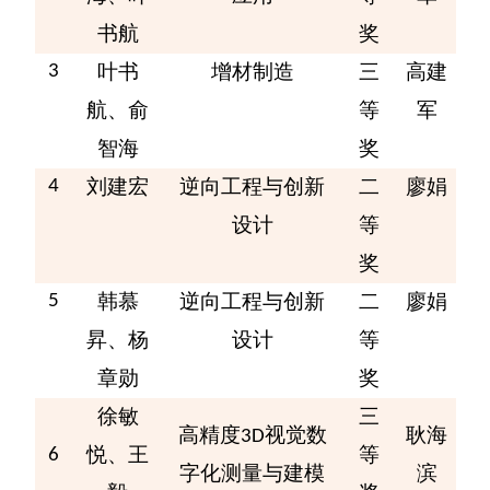
书航
奖
叶书
增材制造
三
高建
3
航、俞
等
军
智海
奖
刘建宏
逆向工程与创新
二
廖娟
4
设计
等
奖
韩慕
逆向工程与创新
二
廖娟
5
昇、杨
设计
等
章勋
奖
徐敏
三
高精度
视觉数
耿海
3D
悦、王
等
6
字化测量与建模
滨