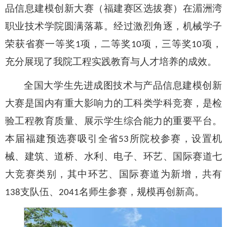
品信息建模创新大赛（福建赛区选拔赛）在
湄洲湾
职业技术学院
圆满落幕。经过激烈角逐，机械学子
荣获
省赛
一等奖
项，二等奖
项，
三等奖
项
，
1
10
1
0
充分展现了我院工程实践教育与人才培养的成效
。
全国大学生先进成图技术与产品信息建模创新
大赛是国内有重大影响力的工科类学科竞赛，是检
验工程教育质量、展示学生综合能力的重要平台。
本届福建预选赛吸引全省
所院校参赛，设置机
53
械、建筑、道桥、水利、电子、环艺、国际赛道七
大竞赛类别，其中环艺、国际赛道为新增，共有
支队伍、
名师生参赛，规模再创新高。
138
2041