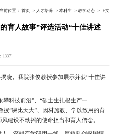
当前位置：
首页
->
人才培养
->
本科生
->
教学动态
->
正文
的育人故事”评选活动“十佳讲述
：
133
7)
果揭晓。我院张俊教授参加展示并获“十佳讲
永攀科技前沿”、“硕士生扎根生产一
教授“课比天大”、因材施教、学以致用的育
师风建设不动摇的使命担当和育人信念。
树人，深耕产学研用一线、厚植科创报国情