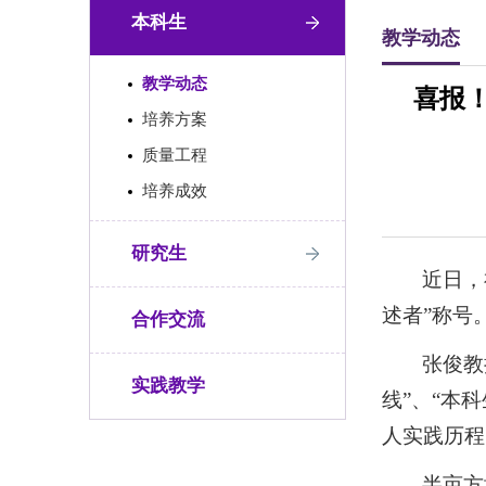
本科生
教学动态
教学动态
喜报
培养方案
质量工程
培养成效
研究生
近日，
述者”称号
合作交流
张俊教
实践教学
线”、“本
人实践历程
半亩方