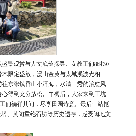
盛景观赏与人文底蕴探寻。女教工们8时30
铃木限定盛放，漫山金黄与太城溪波光相
前往东张镇香山小洱海，水清山秀的治愈风
身心得到充分放松。午餐后，大家来到王坑
教工们徜徉其间，尽享田园诗意。最后一站抵
云塔、黄阁重纶石坊等历史遗存，感受闽地文