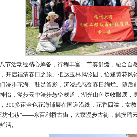
八节活动经精心筹备，行程丰富、节奏舒缓，融合自然
，开启福清春日之旅。抵达玉林风铃园，恰逢黄花风
们漫步花海、驻足留影，沉浸式感受春日绚烂。随后
神怡，漫步云中漫步悬空栈道，湖光山色尽收眼底，
，300多亩金色花海铺展在国道沿线，花香四溢，女
三坊七巷”——东百利桥古街，大家漫步古街，触摸瑞
鲜活。