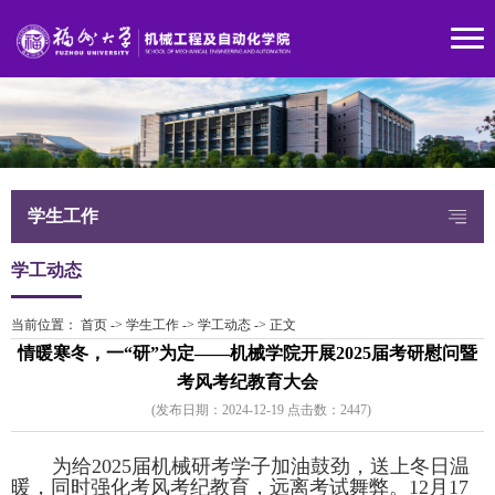
学生工作
学工动态
当前位置：
首页
->
学生工作
->
学工动态
->
正文
情暖寒冬，一“研”为定——机械学院开展2025届考研慰问暨
考风考纪教育大会
(发布日期：2024-12-19 点击数：
244
7)
为给2025届机械研考学子加油鼓劲，送上冬日温
暖
，同时强化考风考纪教育，远离考试舞弊。12月17