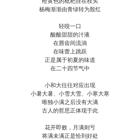
橙黄色的枇杷挂在枝头
杨梅渐渐由青绿转为殷红
轻咬一口
酸酸甜甜的汁液
在唇齿间流淌
在味蕾上跳跃
正是属于初夏的味道
在二十四节气中
小和大往往对应出现
小暑大暑、小雪大雪、小寒大寒
唯独小满之后没有大满
古人的哲思正体现于此
花开即败，月满则亏
将满未满正是恰到好处