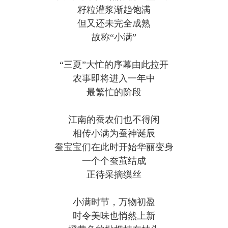
籽粒灌浆渐趋饱满
但又还未完全成熟
故称“小满”
“三夏”大忙的序幕由此拉开
农事即将进入一年中
最繁忙的阶段
江南的蚕农们也不得闲
相传小满为蚕神诞辰
蚕宝宝们在此时开始华丽变身
一个个蚕茧结成
正待采摘缫丝
小满时节，万物初盈
时令美味也悄然上新