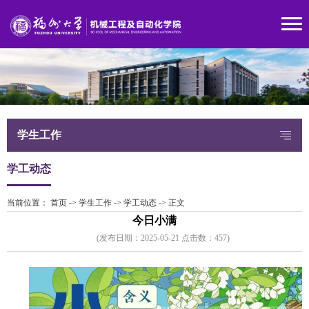
学生工作
学工动态
当前位置：
首页
->
学生工作
->
学工动态
->
正文
今日小满
(发布日期：2025-05-21 点击数：
45
7)