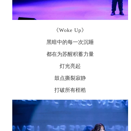
《Woke Up》
黑暗中的每一次沉睡
都在为苏醒积蓄力量
灯光亮起
鼓点撕裂寂静
打破所有桎梏