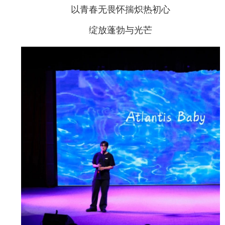
以青春无畏怀揣炽热初心
绽放蓬勃与光芒