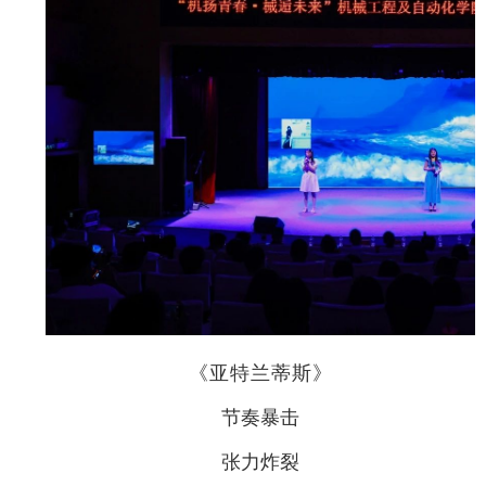
《亚特兰蒂斯》
节奏暴击
张力炸裂