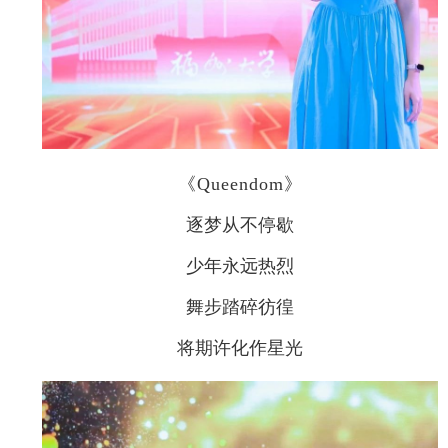
《Queendom》
逐梦从不停歇
少年永远热烈
舞步踏碎彷徨
将期许化作星光