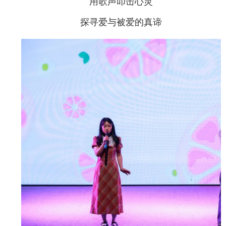
用歌声叩击心灵
探寻爱与被爱的真谛