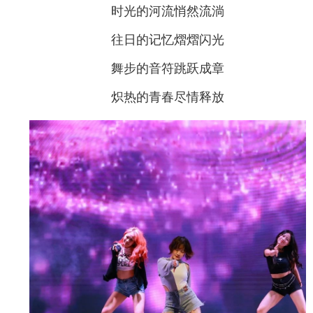
时光的河流悄然流淌
往日的记忆熠熠闪光
舞步的音符跳跃成章
炽热的青春尽情释放