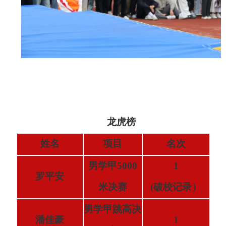
龙虎榜
姓名
项目
名次
男学甲5000
1
罗平安
米决赛
(破校记录）
男学甲跳高决
潘佳豪
1