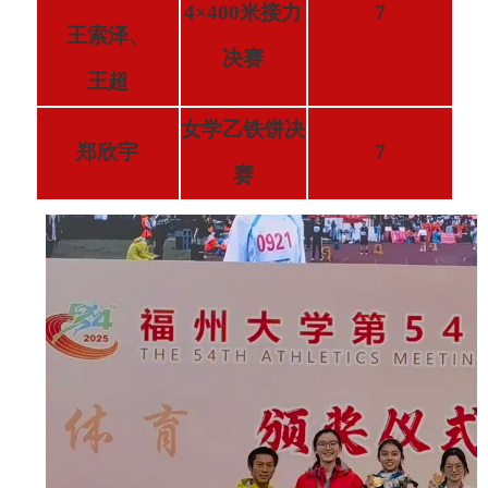
4×400米接力
7
王索泽、
决赛
王超
女学乙铁饼决
郑欣宇
7
赛