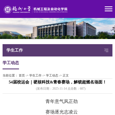
学生工作
学工动态
当前位置：
首页
->
学生工作
->
学工动态
->
正文
54届校运会｜硬核科技&青春赛场，解锁超燃名场面！
(发布日期：2025-11-14 点击数：
68
7)
青年意气风正劲
赛场逐光志凌云