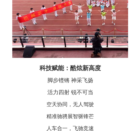
科技赋能：酷炫新高度
脚步铿锵
神采飞扬
活力四射
锐不可当
空天协同，无人驾驶
精准驰骋展智驱锋芒
人车合一，飞驰竞速