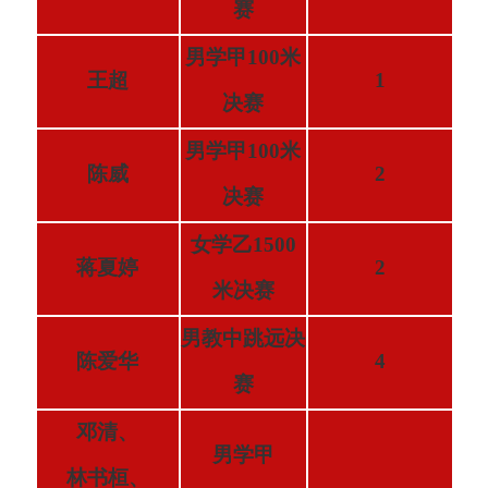
赛
男学甲100米
王超
1
决赛
男学甲100米
陈威
2
决赛
女学乙1500
蒋夏婷
2
米决赛
男教中跳远决
陈爱华
4
赛
邓清、
男学甲
林书桓、