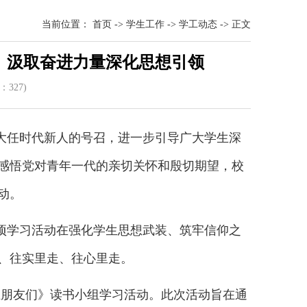
当前位置：
首页
->
学生工作
->
学工动态
->
正文
 汲取奋进力量深化思想引领
数：
32
7)
大任时代新人的号召，进一步引导广大学生深
感悟党对青年一代的亲切关怀和殷切期望，校
动。
项学习活动在强化学生思想武装、筑牢信仰之
、往实里走、往心里走。
学生朋友们》读书小组学习活动。此次活动旨在通