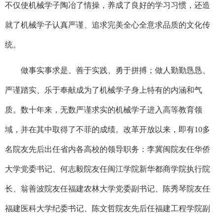
不仅使机械学子陶冶了情操，养成了良好的学习习惯，还造
就了机械学子认真严谨、追求完美全心全意求品质的文化传
统。
做事实事求是、善于实践、勇于拼搏；做人勤勤恳恳、
严谨踏实、乐于奉献成为了机械学子身上特有的内涵和气
质。数十年来，无数严谨求实的机械学子进入高等教育领
域，并在其中取得了不菲的成绩。改革开放以来，即有10多
名院友先后出任省内各高校的领导职务：李冀闽院友任华侨
大学党委书记、何志毅院友任闽江学院新华都商学院执行院
长、翁善波院友任福建农林大学党委副书记、陈秀琴院友任
福建医科大学纪委书记、陈文哲院友先后任福建工程学院副