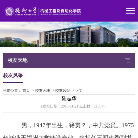
校友天地
校友风采
当前位置：
首页
->
校友天地
->
校友风采
->
正文
陆志华
(发布日期：2015-01-21 点击数：
1185
7)
男，
1947
年出生，籍贯？，中共党员。
1975
年毕业于福州大学铸造专业。曾担任三明市委副书