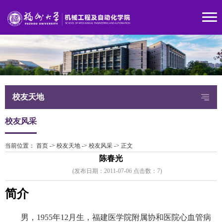
校友天地
校友风采
当前位置：
首页
->
校友天地
->
校友风采
->
正文
陈春光
(发布日期：2011-07-06 点击数：
7)
简介
男，1955年12月生，福建医学院附属协和医院心血管病