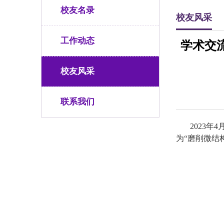
校友名录
校友风采
工作动态
学术交
校友风采
联系我们
2023
年
4
为
“
磨削微结