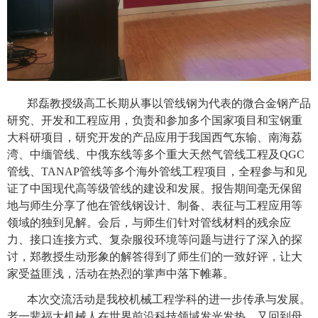
郑磊
教授级高工
长期从事以管线钢为代表的微合金钢产品
研究、开发和工程应用，负责和参加多个国家项目和宝钢重
大科研项目，研究开发的产品应用于我国西气东输、南海荔
湾、中缅管线、中俄东线等多个重大天然气管线工程及
QGC
管线、
TANAP
管线等多个海外管线工程项目，全程参与和见
证了中国现代高等级管线的建设和发展。报告期间
毫无保留
地与师生分享了他在
管线钢
设计、制备、表征与工程应用等
领域的独到见解。会后，与师生们针对管线材料的残余应
力、接口连接方式、复杂服役环境等问题与进行了深入的探
讨，郑教授
生动形象
的解答得到了师生们的一致好评，
让大
家受益匪浅，
活动在热烈的掌声中落下帷幕。
本次交流活动是我校机械工程学科的进一步传承与发展。
老一辈福大机械人在世界前沿科技领域发光发热，又回到母