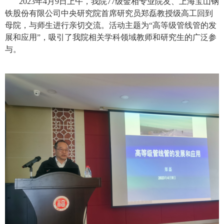
2023
年
4
月
9
日上午，我院
77
级金相专业院友、
上海宝山钢
铁股份有限公司中央研究院首席研究员郑磊
教授级高工回到
母院，与师生进行亲切交流。活动主题为
“
高等级管线管的发
展和应用
”
，吸引了我院相关学科领域教师和研究生的广泛参
与。