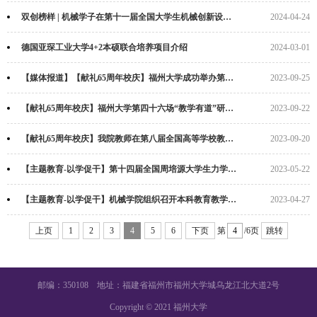
双创榜样 | 机械学子在第十一届全国大学生机械创新设计大赛福建赛区预赛斩获佳绩
2024-04-24
德国亚琛工业大学4+2本硕联合培养项目介绍
2024-03-01
【媒体报道】【献礼65周年校庆】福州大学成功举办第八届全国高等学校教师图学与机...
2023-09-25
【献礼65周年校庆】福州大学第四十六场“教学有道”研讨活动隆重举行
2023-09-22
【献礼65周年校庆】我院教师在第八届全国高等学校教师图学与机械课程示范教学与创...
2023-09-20
【主题教育-以学促干】第十四届全国周培源大学生力学竞赛福建赛区比赛成功举行
2023-05-22
【主题教育-以学促干】机械学院组织召开本科教育教学建设 “揭榜挂帅”项目评审会
2023-04-27
上页
1
2
3
4
5
6
下页
第
/6页
跳转
邮编：350108 地址：福建省福州市福州大学城乌龙江北大道2号
Copyright © 2021 福州大学