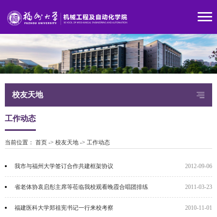
校友天地
工作动态
当前位置：
首页
->
校友天地
->
工作动态
我市与福州大学签订合作共建框架协议
2012-09-06
省老体协袁启彤主席等莅临我校观看晚霞合唱团排练
2011-03-23
福建医科大学郑祖宪书记一行来校考察
2010-11-01