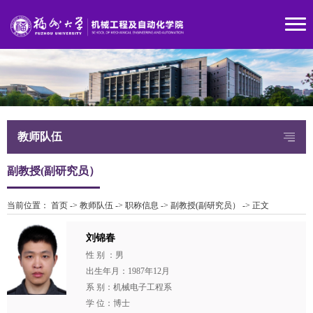
教师队伍
副教授(副研究员）
当前位置：
首页
->
教师队伍
->
职称信息
->
副教授(副研究员）
->
正文
刘锦春
性 别 ：男
出生年月：1987年12月
系 别：机械电子工程系
学 位：博士