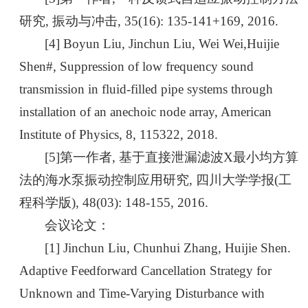
研究, 振动与冲击, 35(16): 135-141+169, 2016.
[4] Boyun Liu, Jinchun Liu, Wei Wei,Huijie
Shen#, Suppression of low frequency sound
transmission in fluid-filled pipe systems through
installation of an anechoic node array, American
Institute of Physics, 8, 115322, 2018.
[5]第一作者, 基于直接泄漏滤波X最小均方算
法的海水泵振动控制应用研究, 四川大学学报(工
程科学版), 48(03): 148-155, 2016.
会议论文：
[1] Jinchun Liu, Chunhui Zhang, Huijie Shen.
Adaptive Feedforward Cancellation Strategy for
Unknown and Time-Varying Disturbance with