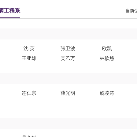
辆工程系
当前
沈 英
张卫波
欧凯
王亚雄
吴乙万
林歆悠
连仁宗
薛光明
魏凌涛