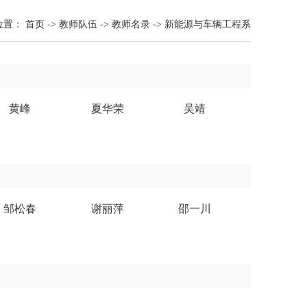
位置：
首页
->
教师队伍
->
教师名录
->
新能源与车辆工程系
黄峰
夏华荣
吴靖
邹松春
谢丽萍
邵一川