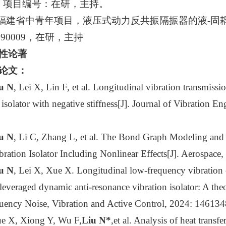
06，项目编号：在研，主持。
 福建省中青年项目，液压式动力反共振隔振器的液-固耦合
190009，在研，主持
性论著
论文
：
u N
, Lei X, Lin F, et al. Longitudinal vibration transmissi
 isolator with negative stiffness[J]. Journal of Vibration
u N
, Li C, Zhang L, et al. The Bond Graph Modeling and 
ibration Isolator Including Nonlinear Effects[J]. Aerospace
u N
, Lei X, Xue X. Longitudinal low-frequency vibration c
leveraged dynamic anti-resonance vibration isolator: A theo
ency Noise, Vibration and Active Control, 2024: 1461
ue X, Xiong Y, Wu F,
Liu
N*
,et al. Analysis of heat transfe