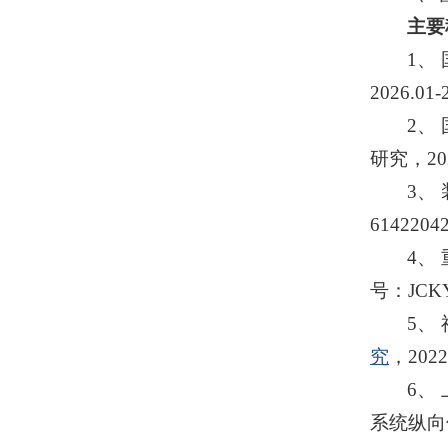
主要
1、
2026.0
2、
研究，20
3、
614220
4、
号：JCKY
5、
究
，202
6、
系统纵向