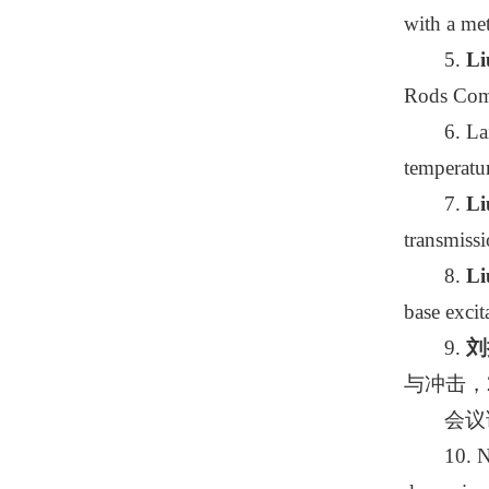
with a me
5.
Li
Rods Comp
6. La
temperatu
7.
Li
transmissi
8.
Li
base excit
9.
刘
与冲击，201
会议
10. N