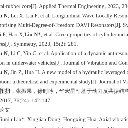
tal-rubber core[J]. Applied Thermal Engineering, 2023, 2
u N
, Lei X, Lai F, et al. Longitudinal Wave Locally Reso
rising Multi-Degree-of-Freedom DAVI Resonators[J]. Sy
i F, Hao X,
Liu N*
, et al. Creep properties of cylinder met
res[J]. Symmetry, 2023, 15(2): 281.
u N
, Li C, Yin C, et al. Application of a dynamic antireson
on in underwater vehicles[J]. Journal of Vibration and Co
u N
, Jin Z, Hua H. A new model of a hydraulic leveraged 
ation: a theoretical and experimental study[J]. Journal of
扭扭
，张振果，徐时吟，华宏星*; 基于动力反共振结
7, 36(24): 142-147.
论文
iuniu Liu*, Xingjian Dong, Hongxing Hua; Axial vibration