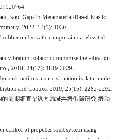
30: 120764.
nant Band Gaps in Metamaterial-Based Elastic
mmetry, 2022, 14(5): 1030.
al rubber under static compression at elevated
ant vibration isolator to minimize the vibration
ntrol, 2018, 24(17): 3819-3829.
dynamic anti-resonance vibration isolator under
 Vibration and Control, 2019, 25(16): 2282-2292.
构的周期细直梁纵向局域共振带隙研究,振动
 control of propeller shaft system using