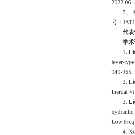
2022.
7、
号：JAT
代表
学术
1.
Li
lever-type
949-965.
2.
Li
Inertial V
3.
Li
hydraulic 
Low Frequ
4. X