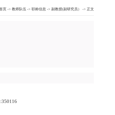
首页
->
教师队伍
->
职称信息
->
副教授(副研究员）
->
正文
50116