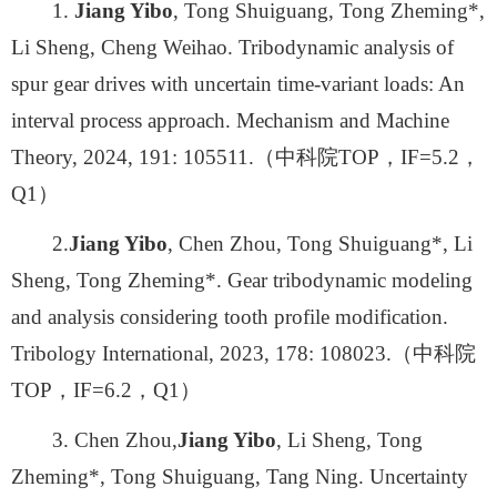
1.
Jiang Yibo
, Tong Shuiguang, Tong Zheming*,
Li Sheng, Cheng Weihao. Tribodynamic analysis of
spur gear drives with uncertain time-variant loads: An
interval process approach. Mechanism and Machine
Theory, 2024, 191: 105511.（中科院TOP，IF=5.2，
Q1）
2.
Jiang Yibo
, Chen Zhou, Tong Shuiguang*, Li
Sheng, Tong Zheming*. Gear tribodynamic modeling
and analysis considering tooth profile modification.
Tribology International, 2023, 178: 108023.（中科院
TOP，IF=6.2，Q1）
3. Chen Zhou,
Jiang Yibo
, Li Sheng, Tong
Zheming*, Tong Shuiguang, Tang Ning. Uncertainty