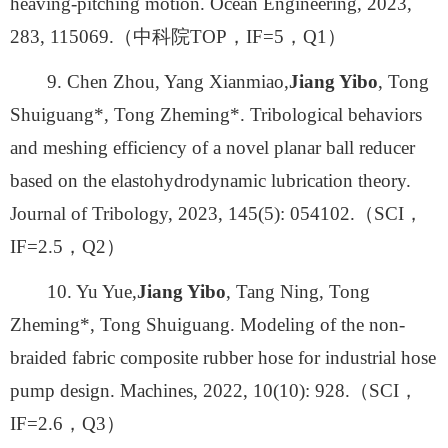
heaving-pitching motion. Ocean Engineering, 2023,
283, 115069.（中科院TOP，IF=5，Q1）
9. Chen Zhou, Yang Xianmiao,
Jiang Yibo
, Tong
Shuiguang*, Tong Zheming*. Tribological behaviors
and meshing efficiency of a novel planar ball reducer
based on the elastohydrodynamic lubrication theory.
Journal of Tribology, 2023, 145(5): 054102.（SCI，
IF=2.5，Q2）
10. Yu Yue,
Jiang Yibo
, Tang Ning, Tong
Zheming*, Tong Shuiguang. Modeling of the non-
braided fabric composite rubber hose for industrial hose
pump design. Machines, 2022, 10(10): 928.（SCI，
IF=2.6，Q3）