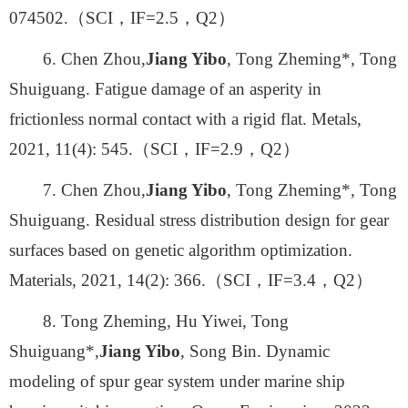
074502.（SCI，IF=2.5，Q2）
6. Chen Zhou,
Jiang Yibo
, Tong Zheming*, Tong
Shuiguang. Fatigue damage of an asperity in
frictionless normal contact with a rigid flat. Metals,
2021, 11(4): 545.（SCI，IF=2.9，Q2）
7. Chen Zhou,
Jiang Yibo
, Tong Zheming*, Tong
Shuiguang. Residual stress distribution design for gear
surfaces based on genetic algorithm optimization.
Materials, 2021, 14(2): 366.（SCI，IF=3.4，Q2）
8. Tong Zheming, Hu Yiwei, Tong
Shuiguang*,
Jiang Yibo
, Song Bin. Dynamic
modeling of spur gear system under marine ship