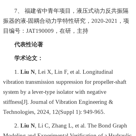
7、 福建省中青年项目，液压式动力反共振隔
振器的液-固耦合动力学特性研究，2020-2021，项
目编号：JAT190009，在研，主持
代表性论著
学术论文
：
1.
Liu N
, Lei X, Lin F, et al. Longitudinal
vibration transmission suppression for propeller-shaft
system by a lever-type isolator with negative
stiffness[J]. Journal of Vibration Engineering &
Technologies, 2024, 12(Suppl 1): 949-965.
2.
Liu N
, Li C, Zhang L, et al. The Bond Graph
Modeling and Experimental Verification of a Hydraulic