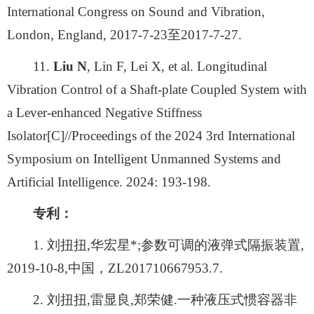
International Congress on Sound and Vibration,
London, England, 2017-7-23至2017-7-27.
11.
Liu N
, Lin F, Lei X, et al. Longitudinal
Vibration Control of a Shaft-plate Coupled System with
a Lever-enhanced Negative Stiffness
Isolator[C]//Proceedings of the 2024 3rd International
Symposium on Intelligent Unmanned Systems and
Artificial Intelligence. 2024: 193-198.
专利：
1. 刘扭扭,华宏星*;参数可调的液弹式隔振装置,
2019-10-8,中国，ZL201710667953.7.
2. 刘扭扭,雷显良,郑荣健.一种液压式惯容器非