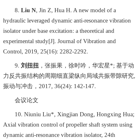
8.
Liu N
, Jin Z, Hua H. A new model of a
hydraulic leveraged dynamic anti-resonance vibration
isolator under base excitation: a theoretical and
experimental study[J]. Journal of Vibration and
Control, 2019, 25(16): 2282-2292.
9.
刘扭扭
，张振果，徐时吟，华宏星*; 基于动
力反共振结构的周期细直梁纵向局域共振带隙研究,
振动与冲击，2017, 36(24): 142-147.
会议论文
10. Niuniu Liu*, Xingjian Dong, Hongxing Hua;
Axial vibration control of propeller shaft system using
dynamic anti-resonance vibration isolator, 24th