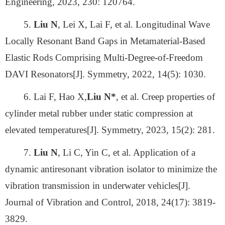
Engineering, 2023, 230: 120764.
5.
Liu N
, Lei X, Lai F, et al. Longitudinal Wave
Locally Resonant Band Gaps in Metamaterial-Based
Elastic Rods Comprising Multi-Degree-of-Freedom
DAVI Resonators[J]. Symmetry, 2022, 14(5): 1030.
6. Lai F, Hao X,
Liu N*
, et al. Creep properties of
cylinder metal rubber under static compression at
elevated temperatures[J]. Symmetry, 2023, 15(2): 281.
7.
Liu N
, Li C, Yin C, et al. Application of a
dynamic antiresonant vibration isolator to minimize the
vibration transmission in underwater vehicles[J].
Journal of Vibration and Control, 2018, 24(17): 3819-
3829.