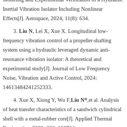
Inertial Vibration Isolator Including Nonlinear
Effects[J]. Aerospace, 2024, 11(8): 634.
3.
Liu N
, Lei X, Xue X. Longitudinal low-
frequency vibration control of a propeller-shafting
system using a hydraulic leveraged dynamic anti-
resonance vibration isolator: A theoretical and
experimental study[J]. Journal of Low Frequency
Noise, Vibration and Active Control, 2024:
14613484241252333.
4. Xue X, Xiong Y, Wu F,
Liu
N*
,et al. Analysis
of heat transfer characteristics of a sandwich cylindrical
shell with a metal-rubber core[J]. Applied Thermal