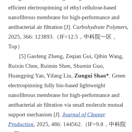
efficient electrospinning of ethyl cellulose-based
nanofibrous membrane for high-performance and
antibacterial air filtration [J].
Carbohydrate Polymers
,
2025, 366: 123893.（IF=12.5，中科院一区，
Top）
[5] Gaofeng Zheng, Zeqian Gui, Qibin Wang,
Ruixin Chen, Ruimin Shen, Shumin Guo,
Huangping Yan, Yifang Liu,
Zungui Shao*
. Green
electrospinning fully bio-based lightweight
nanofibrous membrane for high-performance and
antibacterial air filtration via small molecule mutual
support mechanism [J].
Journal of Cleaner
Production
, 2025, 486: 144562.（IF=9.8，中科院