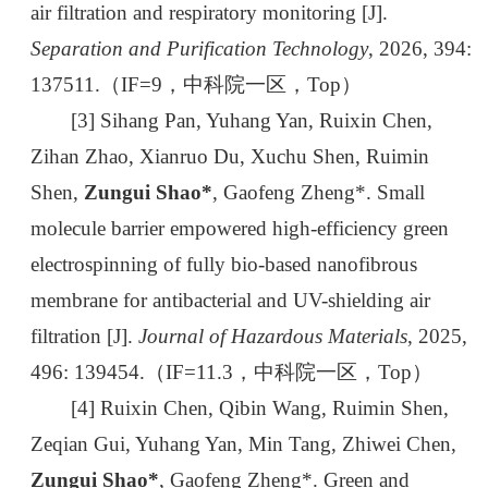
air filtration and respiratory monitoring [J].
Separation and Purification Technology
, 2026, 394:
137511.（IF=9，中科院一区，Top）
[3] Sihang Pan, Yuhang Yan, Ruixin Chen,
Zihan Zhao, Xianruo Du, Xuchu Shen, Ruimin
Shen,
Zungui Shao*
, Gaofeng Zheng*. Small
molecule barrier empowered high-efficiency green
electrospinning of fully bio-based nanofibrous
membrane for antibacterial and UV-shielding air
filtration [J].
Journal of Hazardous Materials
, 2025,
496: 139454.（IF=11.3，中科院一区，Top）
[4] Ruixin Chen, Qibin Wang, Ruimin Shen,
Zeqian Gui, Yuhang Yan, Min Tang, Zhiwei Chen,
Zungui Shao*
, Gaofeng Zheng*. Green and