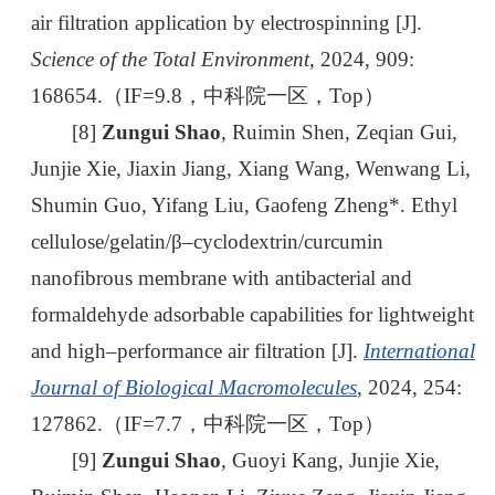
air filtration application by electrospinning [J].
Science of the Total Environment
, 2024, 909:
168654.（IF=9.8，中科院一区，Top）
[8]
Zungui Shao
, Ruimin Shen, Zeqian Gui,
Junjie Xie, Jiaxin Jiang, Xiang Wang, Wenwang Li,
Shumin Guo, Yifang Liu, Gaofeng Zheng*. Ethyl
cellulose/gelatin/β–cyclodextrin/curcumin
nanofibrous membrane with antibacterial and
formaldehyde adsorbable capabilities for lightweight
and high–performance air filtration [J].
International
Journal of Biological Macromolecules
, 2024, 254:
127862.（IF=7.7，中科院一区，Top）
[9]
Zungui Shao
, Guoyi Kang, Junjie Xie,