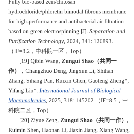
Fully bio-based zein/chitosan
hydrochloride/phloretin bimodal fibrous membrane
for high-performance and antibacterial air filtration
based on green electrospinning [J].
Separation and
Purification Technology
, 2024, 341: 126893.
（IF=8.2，中科院一区，Top）
[19] Qibin Wang,
Zungui Shao（共同一
作）
，Changzhuo Deng, Jingxun Li, Shihan
Zhang, Sihang Pan, Ruixin Chen, Gaofeng Zheng*,
Yifang Liu*.
International Journal of Biological
Macromolecules
, 2025, 318: 145202.（IF=8.5，中
科院二区，Top）
[20] Ziyue Zeng,
Zungui Shao（共同一作）
,
Ruimin Shen, Haonan Li, Jiaxin Jiang, Xiang Wang,