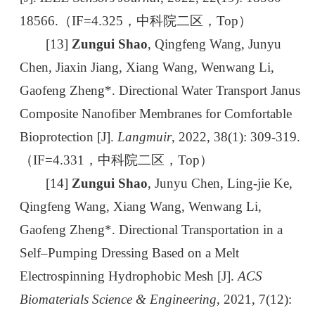
18566.（IF=4.325，中科院二区，Top）
[13]
Zungui Shao
, Qingfeng Wang, Junyu
Chen, Jiaxin Jiang, Xiang Wang, Wenwang Li,
Gaofeng Zheng*. Directional Water Transport Janus
Composite Nanofiber Membranes for Comfortable
Bioprotection [J].
Langmuir
, 2022, 38(1): 309-319.
（IF=4.331，中科院二区，Top）
[14]
Zungui Shao
, Junyu Chen, Ling-jie Ke,
Qingfeng Wang, Xiang Wang, Wenwang Li,
Gaofeng Zheng*. Directional Transportation in a
Self–Pumping Dressing Based on a Melt
Electrospinning Hydrophobic Mesh [J].
ACS
Biomaterials Science & Engineering
, 2021, 7(12):