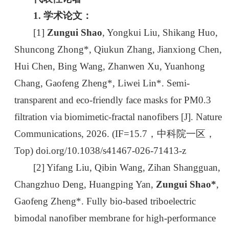
1. 学术论文：
[1]
Zungui Shao
, Yongkui Liu, Shikang Huo,
Shuncong Zhong*, Qiukun Zhang, Jianxiong Chen,
Hui Chen, Bing Wang, Zhanwen Xu, Yuanhong
Chang, Gaofeng Zheng*, Liwei Lin*. Semi-
transparent and eco-friendly face masks for PM0.3
filtration via biomimetic-fractal nanofibers [J]. Nature
Communications, 2026. (IF=15.7，中科院一区，
Top) doi.org/10.1038/s41467-026-71413-z
[2] Yifang Liu, Qibin Wang, Zihan Shangguan,
Changzhuo Deng, Huangping Yan,
Zungui Shao*
,
Gaofeng Zheng*. Fully bio-based triboelectric
bimodal nanofiber membrane for high-performance