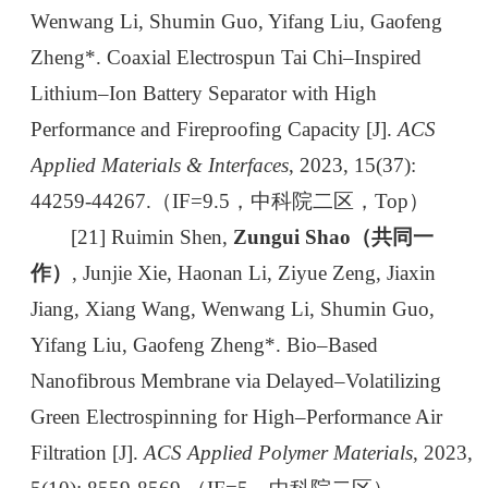
Wenwang Li, Shumin Guo, Yifang Liu, Gaofeng
Zheng*.
Coaxial Electrospun Tai Chi–Inspired
Lithium–Ion Battery Separator with High
Performance and Fireproofing Capacity [J].
ACS
Applied Materials & Interfaces
, 2023, 15(37):
44259-44267.（IF=9.5，中科院二区，Top）
[21] Ruimin Shen,
Zungui Shao（共同一
作）
, Junjie Xie, Haonan Li, Ziyue Zeng, Jiaxin
Jiang, Xiang Wang, Wenwang Li, Shumin Guo,
Yifang Liu, Gaofeng Zheng*. Bio–Based
Nanofibrous Membrane via Delayed–Volatilizing
Green Electrospinning for High–Performance Air
Filtration [J].
ACS Applied Polymer Materials
, 2023,