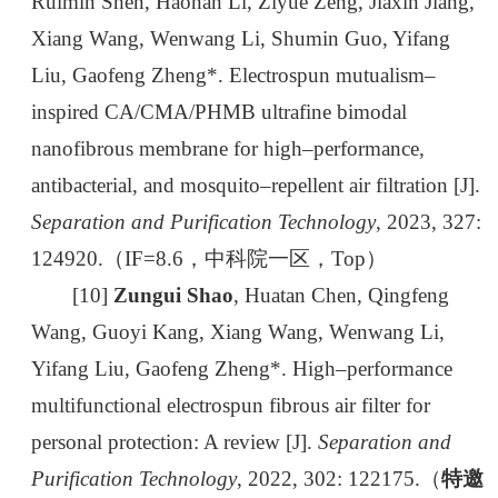
Ruimin Shen, Haonan Li, Ziyue Zeng, Jiaxin Jiang,
Xiang Wang, Wenwang Li, Shumin Guo, Yifang
Liu, Gaofeng Zheng*. Electrospun mutualism–
inspired CA/CMA/PHMB ultrafine bimodal
nanofibrous membrane for high–performance,
antibacterial, and mosquito–repellent air filtration [J].
Separation and Purification Technology
, 2023, 327:
124920.（IF=8.6，中科院一区，Top）
[10]
Zungui Shao
, Huatan Chen, Qingfeng
Wang, Guoyi Kang, Xiang Wang, Wenwang Li,
Yifang Liu, Gaofeng Zheng*. High–performance
multifunctional electrospun fibrous air filter for
personal protection: A review [J].
Separation and
Purification Technology
, 2022, 302: 122175.（
特邀