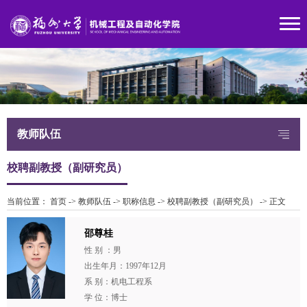
教师队伍
校聘副教授（副研究员）
当前位置：
首页
->
教师队伍
->
职称信息
->
校聘副教授（副研究员）
->
正文
邵尊桂
性 别 ：男
出生年月：1997年12月
系 别：机电工程系
学 位：博士