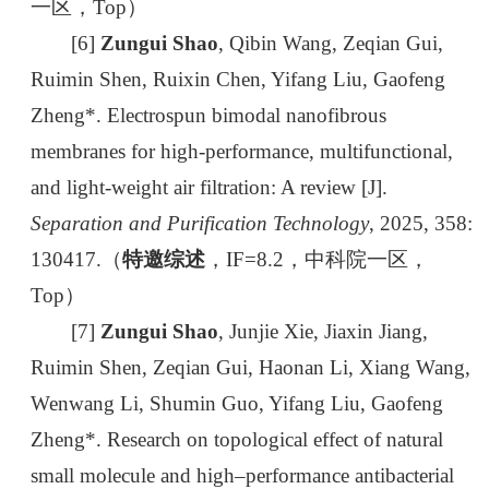
一区，Top）
[6]
Zungui Shao
, Qibin Wang, Zeqian Gui,
Ruimin Shen, Ruixin Chen, Yifang Liu, Gaofeng
Zheng*. Electrospun bimodal nanofibrous
membranes for high-performance, multifunctional,
and light-weight air filtration: A review [J].
Separation and Purification Technology
, 2025, 358:
130417.（
特邀综述
，IF=8.2，中科院一区，
Top）
[7]
Zungui Shao
, Junjie Xie, Jiaxin Jiang,
Ruimin Shen, Zeqian Gui, Haonan Li, Xiang Wang,
Wenwang Li, Shumin Guo, Yifang Liu, Gaofeng
Zheng*. Research on topological effect of natural
small molecule and high–performance antibacterial