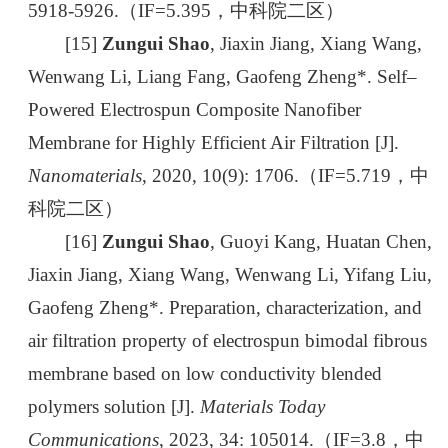
5918-5926.（IF=5.395，中科院二区）
[15]
Zungui Shao
, Jiaxin Jiang, Xiang Wang,
Wenwang Li, Liang Fang, Gaofeng Zheng*. Self–
Powered Electrospun Composite Nanofiber
Membrane for Highly Efficient Air Filtration [J].
Nanomaterials
, 2020, 10(9): 1706.（IF=5.719，中
科院二区）
[16]
Zungui Shao
, Guoyi Kang, Huatan Chen,
Jiaxin Jiang, Xiang Wang, Wenwang Li, Yifang Liu,
Gaofeng Zheng*. Preparation, characterization, and
air filtration property of electrospun bimodal fibrous
membrane based on low conductivity blended
polymers solution [J].
Materials Today
Communications
, 2023, 34: 105014.（IF=3.8，中