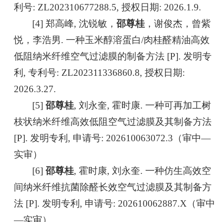
利号: ZL202310677288.5, 授权日期: 2026.1.9.
[4] 郑高峰, 沈锐敏，
邵尊桂
，谢俊杰，曾紫
悦，李浩男. 一种玉米醇溶蛋白/肉桂醛精油高效
低阻纳米纤维空气过滤膜的制备方法 [P]. 发明专
利, 专利号: ZL202311336860.8, 授权日期:
2026.3.27.
[5]
邵尊桂
, 刘永奎, 霍时康. 一种可再加工树
枝状纳米纤维高效低阻空气过滤膜及其制备方法
[P]. 发明专利, 申请号: 202610063072.3（审中—
实审）
[6]
邵尊桂
, 霍时康, 刘永奎. 一种仿生高效空
间纳米纤维抗菌除醛长效空气过滤膜及其制备方
法 [P]. 发明专利, 申请号: 202610062887.X（审中
—实审）