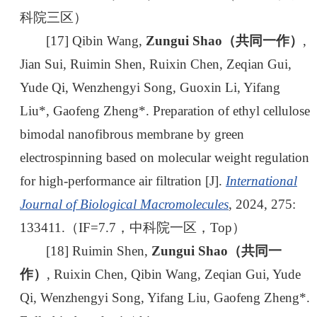
科院三区）
[17] Qibin Wang,
Zungui Shao（共同一作）
,
Jian Sui, Ruimin Shen, Ruixin Chen, Zeqian Gui,
Yude Qi, Wenzhengyi Song, Guoxin Li, Yifang
Liu*, Gaofeng Zheng*. Preparation of ethyl cellulose
bimodal nanofibrous membrane by green
electrospinning based on molecular weight regulation
for high-performance air filtration [J].
International
Journal of Biological Macromolecules
, 2024, 275:
133411.（IF=7.7，中科院一区，Top）
[18] Ruimin Shen,
Zungui Shao（共同一
作）
, Ruixin Chen, Qibin Wang, Zeqian Gui, Yude
Qi, Wenzhengyi Song, Yifang Liu, Gaofeng Zheng*.