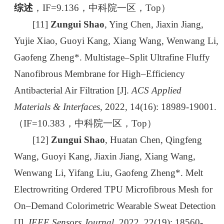
综述
，IF=9.136，中科院一区，Top）
[11]
Zungui Shao
, Ying Chen, Jiaxin Jiang,
Yujie Xiao, Guoyi Kang, Xiang Wang, Wenwang Li,
Gaofeng Zheng*. Multistage–Split Ultrafine Fluffy
Nanofibrous Membrane for High–Efficiency
Antibacterial Air Filtration [J].
ACS Applied
Materials & Interfaces
, 2022, 14(16): 18989-19001.
（IF=10.383，中科院一区，Top）
[12]
Zungui Shao
, Huatan Chen, Qingfeng
Wang, Guoyi Kang, Jiaxin Jiang, Xiang Wang,
Wenwang Li, Yifang Liu, Gaofeng Zheng*. Melt
Electrowriting Ordered TPU Microfibrous Mesh for
On–Demand Colorimetric Wearable Sweat Detection
[J].
IEEE Sensors Journal
, 2022, 22(19): 18560-