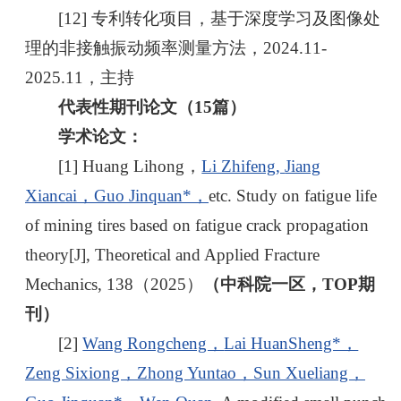
[12] 专利转化项目，基于深度学习及图像处
理的非接触振动频率测量方法，2024.11-
2025.11，主持
代表性期刊论文（15篇）
学术论文：
[1] Huang Lihong，
Li Zhifeng,
Jiang
Xiancai，
Guo Jinquan*，
etc. Study on fatigue life
of mining tires based on fatigue crack propagation
theory[J],
Theoretical and Applied Fracture
Mechanics, 138（2025）
（中科院一区，TOP期
刊）
[2]
Wang Rongcheng，
Lai HuanSheng*，
Zeng Sixiong，
Zhong Yuntao，
Sun Xueliang，