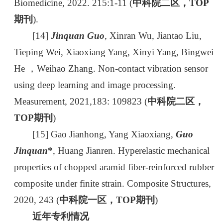
Biomedicine, 2022. 215:1-11 (
中科院二区，TOP
期刊
).
[14]
Jinquan Guo
, Xinran Wu, Jiantao Liu,
Tieping Wei, Xiaoxiang Yang, Xinyi Yang, Bingwei
He ，Weihao Zhang. Non-contact vibration sensor
using deep learning and image processing.
Measurement, 2021,183: 109823 (
中科院二区，
TOP期刊
)
[15] Gao Jianhong, Yang Xiaoxiang,
Guo
Jinquan
*
, Huang Jianren. Hyperelastic mechanical
properties of chopped aramid fiber-reinforced rubber
composite under finite strain. Composite Structures,
2020, 243 (
中科院一区，
TOP期刊
)
近年专利情况