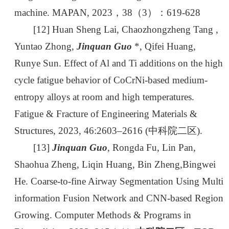
machine. MAPAN, 2023，38（3）：619-628
[12] Huan Sheng Lai, Chaozhongzheng Tang ,
Yuntao Zhong,
Jinquan Guo
*, Qifei Huang,
Runye Sun. Effect of Al and Ti additions on the high
cycle fatigue behavior of CoCrNi-based medium-
entropy alloys at room and high temperatures.
Fatigue & Fracture of Engineering Materials &
Structures, 2023, 46:2603–2616 (中科院二区).
[13]
Jinquan Guo
, Rongda Fu, Lin Pan,
Shaohua Zheng, Liqin Huang, Bin Zheng,Bingwei
He. Coarse-to-fine Airway Segmentation Using Multi
information Fusion Network and CNN-based Region
Growing. Computer Methods & Programs in