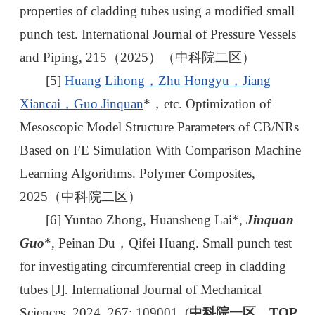
properties of cladding tubes using a modified small
punch test. International Journal of Pressure Vessels
and Piping, 215（2025）（中科院二区）
[5]
Huang Lihong，
Zhu Hongyu，
Jiang
Xiancai，
Guo Jinquan
*，etc. Optimization of
Mesoscopic Model Structure Parameters of CB/NRs
Based on FE Simulation With Comparison Machine
Learning Algorithms. Polymer Composites,
2025（中科院二区）
[6] Yuntao Zhong, Huansheng Lai*,
Jinquan
Guo
*, Peinan Du，Qifei Huang. Small punch test
for investigating circumferential creep in cladding
tubes [J]. International Journal of Mechanical
Sciences, 2024, 267: 109001. (
中科院一区，TOP