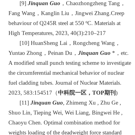
[9]
Jinquan Guo
，Chaozhongzheng Tang，
Fang Wang，Kanglin Liu，Jingwei Zhang.Creep
behaviour of Q245R steel at 550 ºC. Materials at
High Temperatures, 2023, 40(3):210–217
[10] HuanSheng Lai，Rongcheng Wang，
Yuntao Zhong，Peinan Du，
Jinquan Guo
*，etc.
A modified small punch testing scheme to investigate
the circumferential mechanical behavior of nuclear
fuel cladding tubes. Journal of Nuclear Materials.
2023, 583:154517（
中科院一区，TOP期刊
)
[11]
Jinquan Guo
, Zhimeng Xu , Zhu Ge ,
Shuo Lin, Tieping Wei, Wei Liang, Bingwei He ,
Chaoyu Chen. Optimal combination method for
weights loading of the deadweight force standard