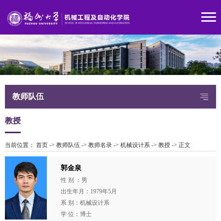
教师队伍
教授
当前位置：
首页
->
教师队伍
->
教师名录
->
机械设计系
->
教授
->
正文
郭金泉
性 别 ：男
出生年月：1979年5月
系 别：机械设计系
学 位：博士