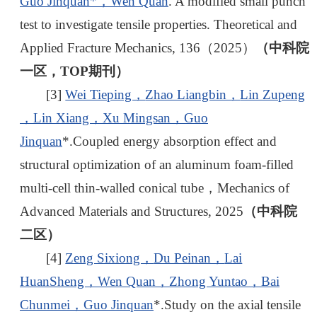
Guo Jinquan*，
Wen Quan
. A modified small punch
test to investigate tensile properties. Theoretical and
Applied Fracture Mechanics, 136（2025）
（中科院
一区，TOP期刊）
[3]
Wei Tieping，
Zhao Liangbin，
Lin Zupeng
，
Lin Xiang，
Xu Mingsan，
Guo
Jinquan
*.
Coupled energy absorption effect and
structural optimization of an aluminum foam-filled
multi-cell thin-walled conical tube，Mechanics of
Advanced Materials and Structures, 2025
（中科院
二区）
[4]
Zeng Sixiong，
Du Peinan，
Lai
HuanSheng，
Wen Quan，
Zhong Yuntao，
Bai
Chunmei，
Guo Jinquan
*.Study on the axial tensile