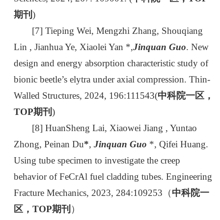
期刊
)
[7] Tieping Wei, Mengzhi Zhang, Shouqiang
Lin , Jianhua Ye, Xiaolei Yan *,
Jinquan Guo
. New
design and energy absorption characteristic study of
bionic beetle’s elytra under axial compression. Thin-
Walled Structures, 2024, 196:111543(
中科院一区，
TOP期刊
)
[8] HuanSheng Lai, Xiaowei Jiang , Yuntao
Zhong, Peinan Du
*
,
Jinquan Guo
*, Qifei Huang.
Using tube specimen to investigate the creep
behavior of FeCrAl fuel cladding tubes. Engineering
Fracture Mechanics, 2023, 284:109253（
中科院一
区，TOP期刊
）