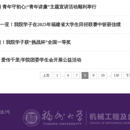
 青年守初心|“青年讲廉”主题宣讲活动顺利举行
二冠一亚！我院学子在2025年福建省大学生田径联赛中斩获佳绩
破！我院学子获“挑战杯”全国一等奖
，爱传千里|学院团委学生会开展公益活动
...
...
上页
1
6
7
8
9
10
130
下
道2号